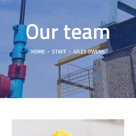
Our team
HOME
STAFF
GILES OWENS