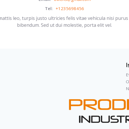
Tel:
+1235698456
ttis leo, turpis justo ultricies felis vitae vehicula nisi pu
bibendum. Sed ut dui molestie, porta elit vel.
I
E
O
N