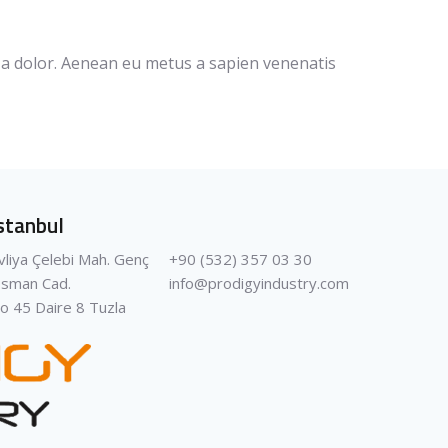
rus a dolor. Aenean eu metus a sapien venenatis
stanbul
vliya Çelebi Mah. Genç
+90 (532) 357 03 30
sman Cad.
info@prodigyindustry.com
o 45 Daire 8 Tuzla