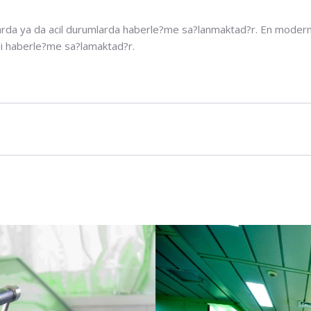
arda ya da acil durumlarda haberle?me sa?lanmaktad?r. En modern s
nli haberle?me sa?lamaktad?r.